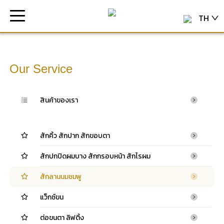
TH
Our Service
สินค้าของเรา
สักคิ้ว สักปาก สักขอบตา
สักปกปิดผมบาง สักกรอบหน้า สักไรผม
สักลานนมชมพู
แว็กซ์ขน
ต่อขนตา ลิฟติ้ง